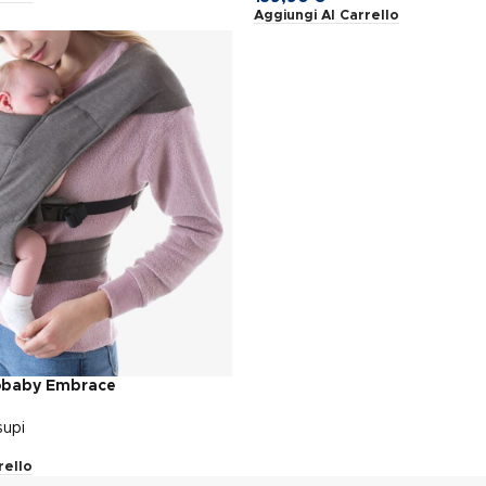
Aggiungi Al Carrello
obaby Embrace
supi
rello