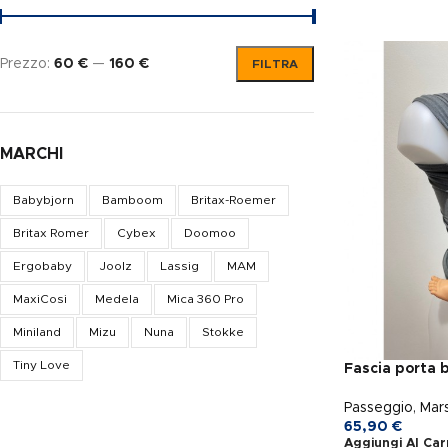
Prezzo:
60 €
—
160 €
FILTRA
MARCHI
Babybjorn
Bamboom
Britax-Roemer
Britax Romer
Cybex
Doomoo
Ergobaby
Joolz
Lassig
MAM
MaxiCosi
Medela
Mica 360 Pro
Miniland
Mizu
Nuna
Stokke
Tiny Love
Fascia porta
Passeggio
,
Mar
65,90
€
Aggiungi Al Car