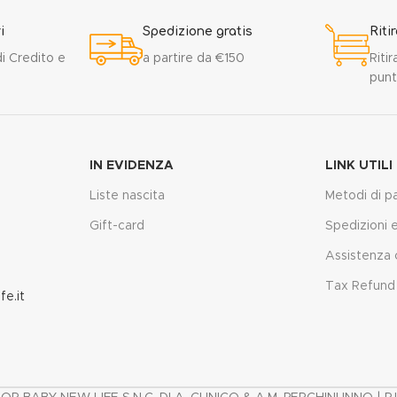
i
Spedizione gratis
Riti
i Credito e
a partire da €150
Ritir
punt
IN EVIDENZA
LINK UTILI
Liste nascita
Metodi di 
Gift-card
Spedizioni e 
Assistenza c
Tax Refund 
e.it