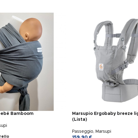
 bebé Bamboom
Marsupio Ergobaby breeze li
(Lista)
supi
Passeggio
,
Marsupi
rello
159,90
€