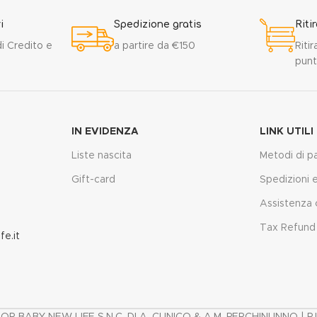
i
Spedizione gratis
Riti
i Credito e
a partire da €150
Ritir
punt
IN EVIDENZA
LINK UTILI
Liste nascita
Metodi di 
Gift-card
Spedizioni e 
Assistenza c
Tax Refund 
e.it