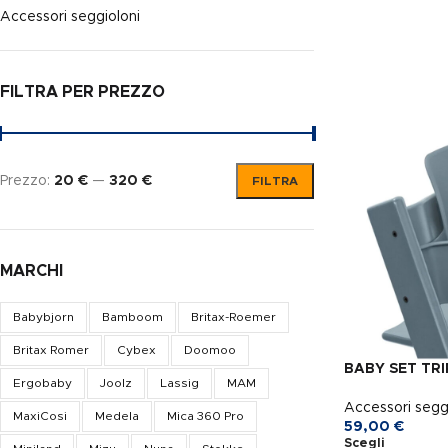
Accessori seggioloni
FILTRA PER PREZZO
Prezzo:
20 €
—
320 €
FILTRA
MARCHI
Babybjorn
Bamboom
Britax-Roemer
Britax Romer
Cybex
Doomoo
BABY SET TRI
Ergobaby
Joolz
Lassig
MAM
Accessori segg
MaxiCosi
Medela
Mica 360 Pro
59,00
€
Scegli