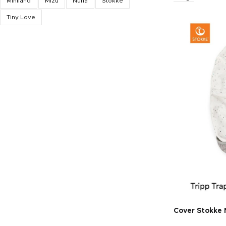
Miniland
Mizu
Nuna
Stokke
Tiny Love
Cover Stokke