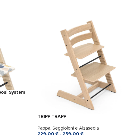
Soul System
TRIPP TRAPP
Pappa
,
Seggioloni e Alzasedia
229,00
€
-
259,00
€