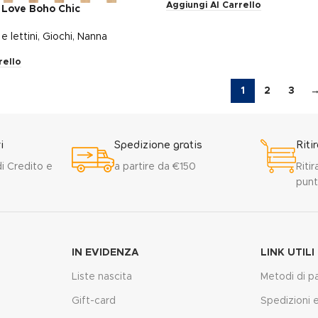
Aggiungi Al Carrello
y Love Boho Chic
e lettini
,
Giochi
,
Nanna
rello
1
2
3
i
Spedizione gratis
Riti
i Credito e
a partire da €150
Ritir
punt
IN EVIDENZA
LINK UTILI
Liste nascita
Metodi di 
Gift-card
Spedizioni e 