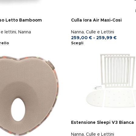
so Letto Bamboom
Culla Iora Air Maxi-Cosi
e lettini
,
Nanna
Nanna
,
Culle e Lettini
259,00
€
-
259,99
€
rello
Scegli
Estensione Sleepi V3 Bianca
Nanna
,
Culle e Lettini