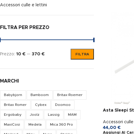
Accessori culle e lettini
FILTRA PER PREZZO
Prezzo:
10 €
—
370 €
FILTRA
MARCHI
Babybjorn
Bamboom
Britax-Roemer
Britax Romer
Cybex
Doomoo
Asta Sleepi S
Ergobaby
Joolz
Lassig
MAM
Accessori culle 
MaxiCosi
Medela
Mica 360 Pro
44,00
€
Aggiungi Al Car