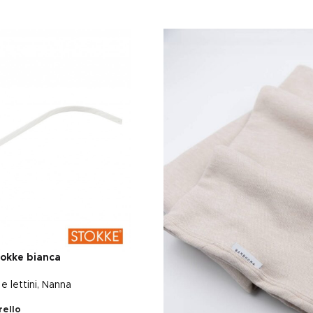
tokke bianca
e lettini
,
Nanna
rello