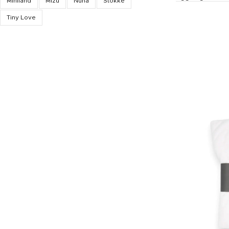
Miniland
Mizu
Nuna
Stokke
Tiny Love