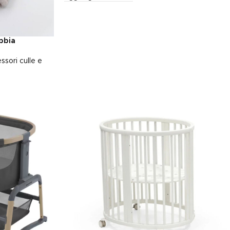
bbia
ssori culle e