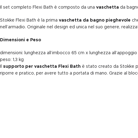
Il set completo Flexi Bath è composto da una
vaschetta
da bag
Stokke Flexi Bath è la prima
vaschetta da bagno pieghevole
che
nell’armadio. Originale nel design ed unica nel suo genere, realizza
Dimensioni e Peso
dimensioni: lunghezza all’imbocco 65 cm x lunghezza all’appoggi
peso: 1,3 kg
Il
supporto per vaschetta Flexi Bath
è stato creato da Stokke per
riporre e pratico, per avere tutto a portata di mano. Grazie al blo