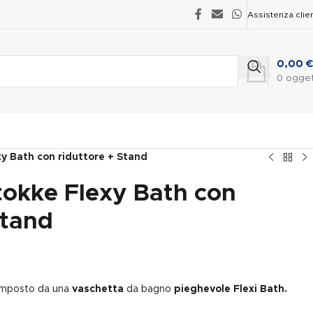
Assistenza clien
0,00
€
0
ogget
y Bath con riduttore + Stand
tokke Flexy Bath con
Stand
composto da una
vaschetta
da bagno
pieghevole
Flexi Bath.