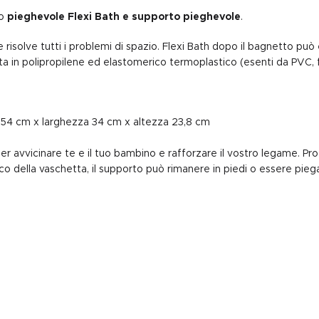
no
pieghevole
Flexi Bath
e supporto pieghevole
.
 risolve tutti i problemi di spazio. Flexi Bath dopo il bagnetto può 
ta in polipropilene ed elastomerico termoplastico (esenti da PVC, ft
o 54 cm x larghezza 34 cm x altezza 23,8 cm
 avvicinare te e il tuo bambino e rafforzare il vostro legame. Proge
cco della vaschetta, il supporto può rimanere in piedi o essere pieg