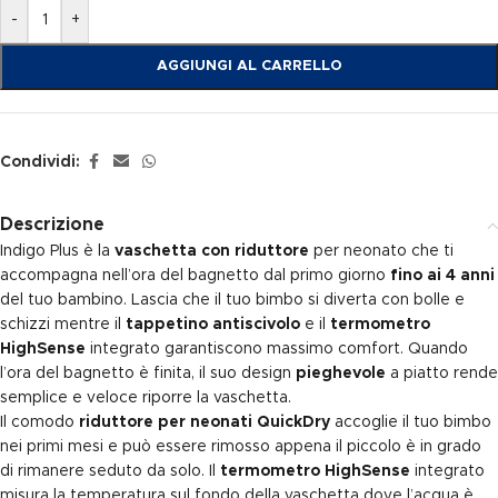
-
+
AGGIUNGI AL CARRELLO
Condividi:
Descrizione
Indigo Plus è la
vaschetta con riduttore
per neonato che ti
accompagna nell’ora del bagnetto dal primo giorno
fino ai 4 anni
del tuo bambino. Lascia che il tuo bimbo si diverta con bolle e
schizzi mentre il
tappetino antiscivolo
e il
termometro
HighSense
integrato garantiscono massimo comfort. Quando
l’ora del bagnetto è finita, il suo design
pieghevole
a piatto rende
semplice e veloce riporre la vaschetta.
Il comodo
riduttore per neonati QuickDry
accoglie il tuo bimbo
nei primi mesi e può essere rimosso appena il piccolo è in grado
di rimanere seduto da solo. Il
termometro HighSense
integrato
misura la temperatura sul fondo della vaschetta dove l’acqua è