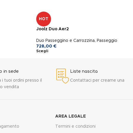
HOT
Joolz Duo Aer2
Duo Passeggino e Carrozzina
,
Passeggio
728,00
€
Scegli
ro in sede
Liste nascita
a i tuoi ordini presso il
Contattaci per crearne una
o vendita
AREA LEGALE
pagamento
Termini e condizioni