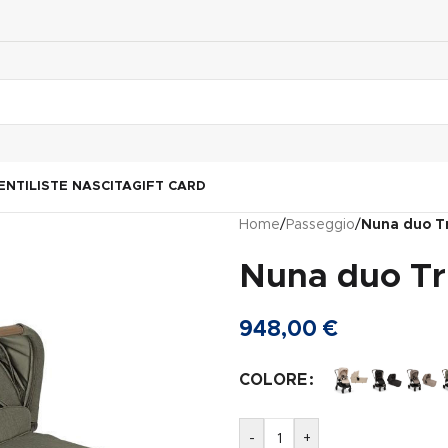
ENTI
LISTE NASCITA
GIFT CARD
Home
/
Passeggio
/
Nuna duo Tr
Nuna duo Tri
948,00
€
COLORE
-
+