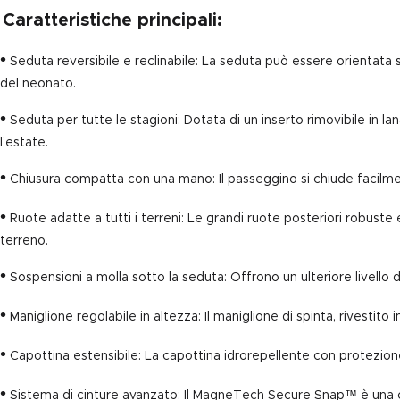
Caratteristiche principali:
•
Seduta reversibile e reclinabile: La seduta può essere orientata 
del neonato.
•
Seduta per tutte le stagioni: Dotata di un inserto rimovibile in l
l’estate.
•
Chiusura compatta con una mano: Il passeggino si chiude facilme
•
Ruote adatte a tutti i terreni: Le grandi ruote posteriori robuste 
terreno.
•
Sospensioni a molla sotto la seduta: Offrono un ulteriore livello
•
Maniglione regolabile in altezza: Il maniglione di spinta, rivestito 
•
Capottina estensibile: La capottina idrorepellente con protezione 
•
Sistema di cinture avanzato: Il MagneTech Secure Snap™ è una ch