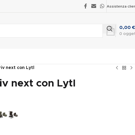
Assistenza clien
0,00
€
0
ogget
iv next con Lytl
v next con Lytl