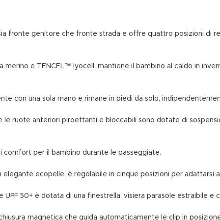
sia fronte genitore che fronte strada e offre quattro posizioni di 
ana merino e TENCEL™ lyocell, mantiene il bambino al caldo in inver
nte con una sola mano e rimane in piedi da solo, indipendentement
e le ruote anteriori piroettanti e bloccabili sono dotate di sospensi
 di comfort per il bambino durante le passeggiate.
in elegante ecopelle, è regolabile in cinque posizioni per adattarsi a
UPF 50+ è dotata di una finestrella, visiera parasole estraibile e c
iusura magnetica che guida automaticamente le clip in posizione. 