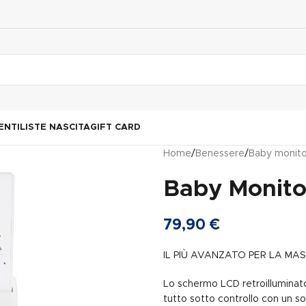
ENTI
LISTE NASCITA
GIFT CARD
Home
/
Benessere
/
Baby monito
Baby Monitor
79,90
€
IL PIÙ AVANZATO PER LA MA
Lo schermo LCD retroilluminato
tutto sotto controllo con un s