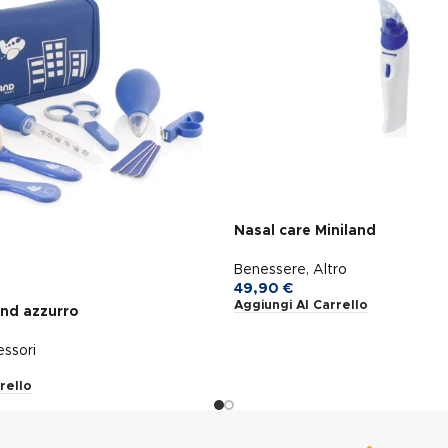
Nasal care Miniland
Benessere
,
Altro
49,90
€
Aggiungi Al Carrello
and azzurro
ssori
rello