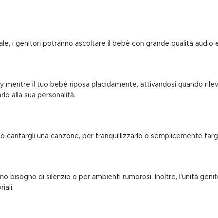
tale, i genitori potranno ascoltare il bebè con grande qualità audio 
 mentre il tuo bebè riposa placidamente, attivandosi quando rileva 
lo alla sua personalità.
 o cantargli una canzone, per tranquillizzarlo o semplicemente fargl
no bisogno di silenzio o per ambienti rumorosi. Inoltre, l’unità gen
iali.